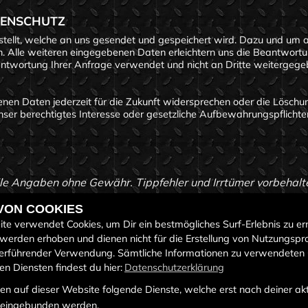
TENSCHUTZ
tellt, welche an uns gesendet und gespeichert wird. Dazu und um 
 Alle weiteren eingegebenen Daten erleichtern uns die Beantwortung
antwortung Ihrer Anfrage verwendet und nicht an Dritte weitergege
nen Daten jederzeit für die Zukunft widersprechen oder die Löschu
t unser berechtigtes Interesse oder gesetzliche Aufbewahrungspflich
le Angaben ohne Gewähr. Tippfehler und Irrtümer vorbehalt
 VON COOKIES
te verwendet Cookies, um Dir ein bestmögliches Surf-Erlebnis zu er
werden erhoben und dienen nicht für die Erstellung von Nutzungspro
erführender Verwendung. Sämtliche Informationen zu verwendeten
n Diensten findest du hier:
Datenschutzerklärung
n auf dieser Website folgende Dienste, welche erst nach deiner ak
S
RECHTLICHES
ÖF
eingebunden werden.