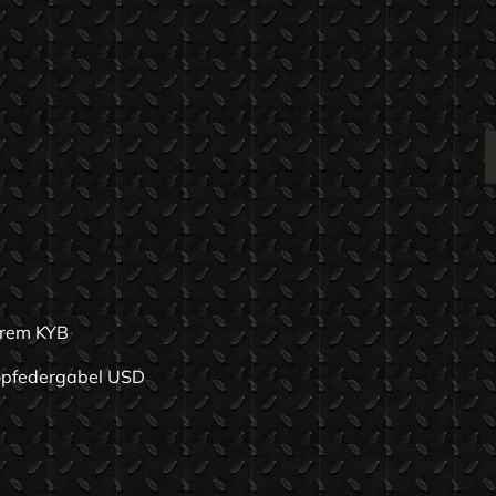
arem KYB
kopfedergabel USD