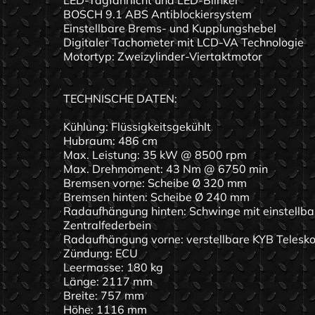
LED-Tagfahrlicht und LED-Blinker
BOSCH 9.1 ABS Antiblockiersystem
Einstellbare Brems- und Kupplungshebel
Digitaler Tachometer mit LCD-VA Technologie
Motortyp: Zweizylinder-Viertaktmotor
TECHNISCHE DATEN:
Kühlung: Flüssigkeitsgekühlt
Hubraum: 486 cm
Max. Leistung: 35 kW @ 8500 rpm
Max. Drehmoment: 43 Nm @ 6750 min
Bremsen vorne: Scheibe Ø 320 mm
Bremsen hinten: Scheibe Ø 240 mm
Radaufhängung hinten: Schwinge mit einstellb
Zentralfederbein
Radaufhängung vorne: verstellbare KYB Teles
Zündung: ECU
Leermasse: 180 kg
Länge: 2117 mm
Breite: 757 mm
Höhe: 1116 mm