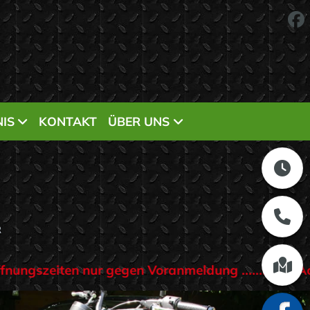
IS
KONTAKT
ÜBER UNS
R
dung ................Achtung!.........2026....... Öffnu