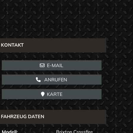
KONTAKT
E-MAIL
ANRUFEN
KARTE
FAHRZEUG DATEN
Modell:
Brixton Crossfire