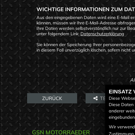
WICHTIGE INFORMATIONEN ZUM DA
Aus den eingegebenen Daten wird eine E-Mail ers
können, müssen wir Ihre E-Mail-Adresse abfragen.
Ihre Daten werden selbstverständlich nur zur Be
unter folgendem Link:
Datenschutzerklärung
Sie können der Speicherung Ihrer personenbezoge
in diesem Fall unverzüglich löschen, sofern nich
Al
EINSATZ
ZURÜCK
TEILEN
Diese Websei
Diese Daten 
anderer weit
eingebundene
Wir verwende
GSN MOTORRAEDER
LINK
Zustimmung 