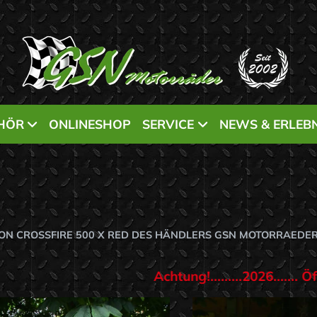
HÖR
ONLINESHOP
SERVICE
NEWS & ERLEBN
TON CROSSFIRE 500 X RED DES HÄNDLERS GSN MOTORRAEDE
!.........2026....... Öffnungszeiten nur gegen Voranmel