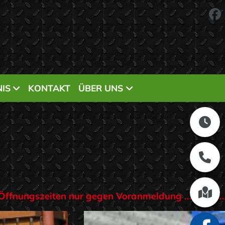
IS
KONTAKT
ÜBER UNS
g ................Achtung!.........2026....... Öffnungsz