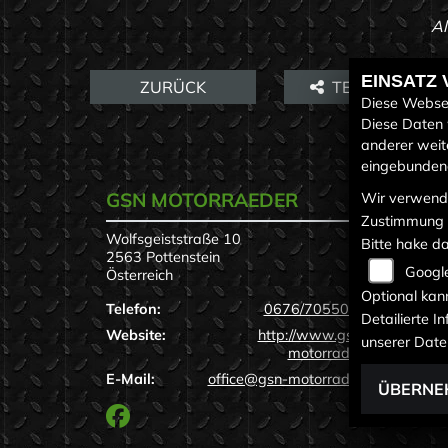
Al
EINSATZ
ZURÜCK
TEILEN
Diese Websei
Diese Daten 
anderer weit
eingebundene
GSN MOTORRAEDER
LINK
Wir verwende
Zustimmung 
Wolfsgeiststraße 10
Untern
Bitte hake d
2563 Pottenstein
Neufah
Googl
Österreich
Gebrau
Service
Optional kan
Telefon:
0676/7055000
Detailierte 
Website:
http://www.gsn-
unserer Date
motorrad.at
E-Mail:
office@gsn-motorrad.at
ÜBERNE