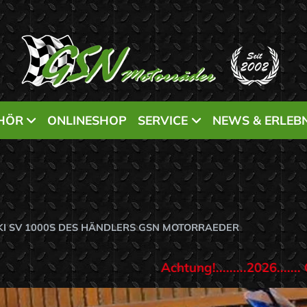
HÖR
ONLINESHOP
SERVICE
NEWS & ERLEBN
KI SV 1000S DES HÄNDLERS GSN MOTORRAEDER
.......2026....... Öffnungszeiten nur gegen Voranmeldun