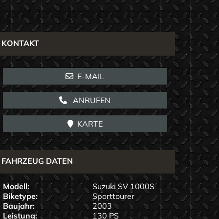
KONTAKT
E-MAIL
ANRUFEN
KARTE
FAHRZEUG DATEN
Modell:
Suzuki SV 1000S
Biketype:
Sporttourer
Baujahr:
2003
Leistung:
130 PS